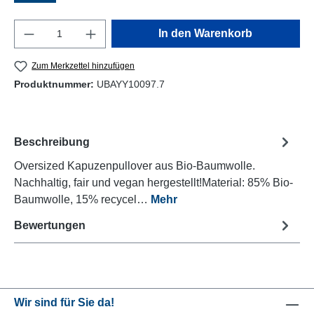
Produkt Anzahl: Gib den gewünschten Wert e
In den Warenkorb
Zum Merkzettel hinzufügen
Produktnummer:
UBAYY10097.7
Beschreibung
Oversized Kapuzenpullover aus Bio-Baumwolle.
Nachhaltig, fair und vegan hergestellt!Material: 85% Bio-
Baumwolle, 15% recycel…
Mehr
Bewertungen
Wir sind für Sie da!