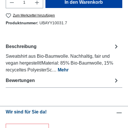
Produkt Anzahl: Gib den gewünschten Wert e
In den Warenkorb
Zum Merkzettel hinzufügen
Produktnummer:
UBAYY10031.7
Beschreibung
Sweatshirt aus Bio-Baumwolle. Nachhaltig, fair und
vegan hergestellt!Material: 85% Bio-Baumwolle, 15%
recyceltes PolyesterSc…
Mehr
Bewertungen
Wir sind für Sie da!