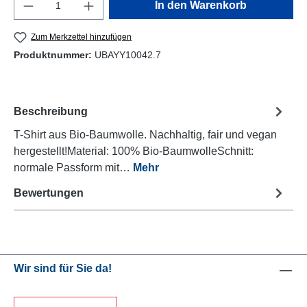
Produkt Anzahl: Gib den gewünschten Wert e
In den Warenkorb
Zum Merkzettel hinzufügen
Produktnummer:
UBAYY10042.7
Beschreibung
T-Shirt aus Bio-Baumwolle. Nachhaltig, fair und vegan
hergestellt!Material: 100% Bio-BaumwolleSchnitt:
normale Passform mit…
Mehr
Bewertungen
Wir sind für Sie da!